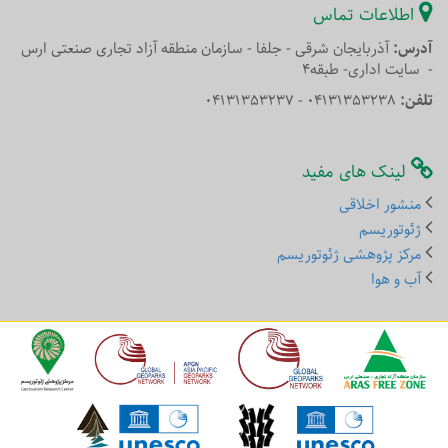
اطلاعات تماس
آدرس:
آذربایجان شرقی - جلفا - سازمان منطقه آزاد تجاری صنعتی ارس
- سایت اداری- طبقه4
تلفن:
04131353238 - 04131353237
لینک های مفید
منشور اخلاقی
ژئوتوریسم
مرکز پژوهشی ژئوتوریسم
آب و هوا