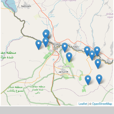
Leaflet
|
©
OpenStreetMap