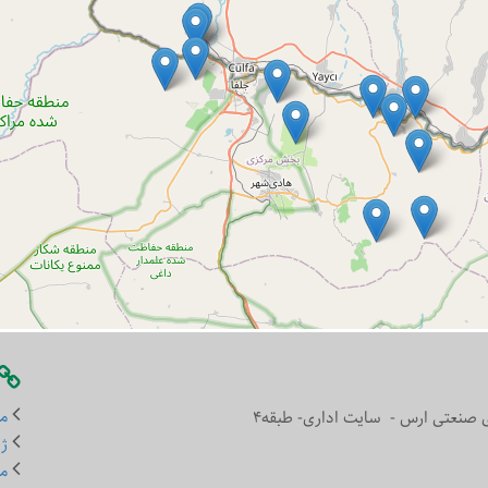
من
ری صنعتی ارس - سایت اداری- طبقه4
ژئ
مر