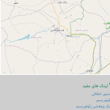
لینک های مفید
شور اخلاقی
وتوریسم
کز پژوهشی ژئوتوریسم