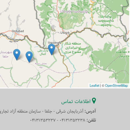
Leaflet
|
©
OpenStreetMap
اطلاعات تماس
آدرس:
آذربایجان شرقی - جلفا - سازمان منطقه آزاد تجا
تلفن:
04131353238 - 04131353237