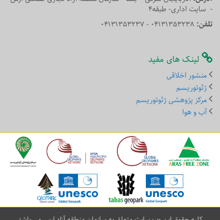
- سایت اداری- طبقه4
تلفن:
04131353238 - 04131353237
لینک های مفید
منشور اخلاقی
ژئوتوریسم
مرکز پژوهشی ژئوتوریسم
آب و هوا
کلیه حقوق این وب سایت متعلق به سازمان منطقه آزاد ارس می باشد